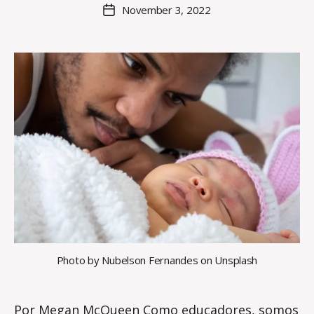
e
Post
November 3, 2022
Post
S
author
date
u
lli
v
a
n
Photo by Nubelson Fernandes on Unsplash
Por Megan McQueen Como educadores, somos