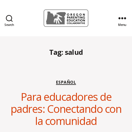
Search
Menu
Oregon
Parenting
Education
Collaborative
Tag:
salud
Blog
Categories
ESPAÑOL
Para educadores de
B
y
padres: Conectando con
L
i
la comunidad
n
s