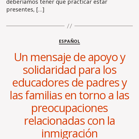
deberíamos tener que practicar estar
presentes, […]
Categories
ESPAÑOL
Un mensaje de apoyo y
solidaridad para los
educadores de padres y
las familias en torno a las
preocupaciones
B
y
relacionadas con la
L
i
inmigración
n