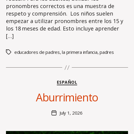
pronombres correctos es una muestra de
respeto y comprensión. Los niños suelen
empezar a utilizar pronombres entre los 15 y
los 18 meses de edad. Esto incluye aprender
[…]
educadores de padres
,
la primera infancia
,
padres
Tags
B
Categories
ESPAÑOL
y
H
Aburrimiento
al
e
y
Post
July 1, 2026
Post
B
author
date
o
s