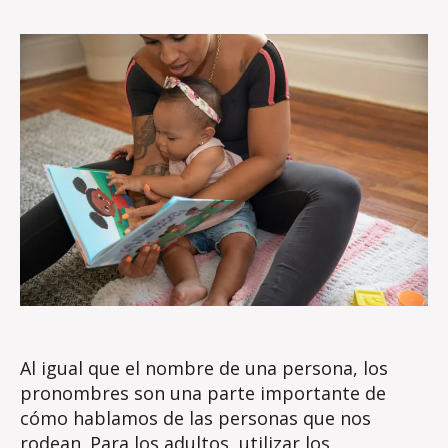
o
s
s
e
Al igual que el nombre de una persona, los
pronombres son una parte importante de
cómo hablamos de las personas que nos
rodean. Para los adultos, utilizar los