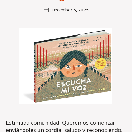
s
e
Post
December 5, 2025
Post
S
author
date
u
lli
v
a
n
Estimada comunidad, Queremos comenzar
enviándoles un cordial saludo y reconociendo,