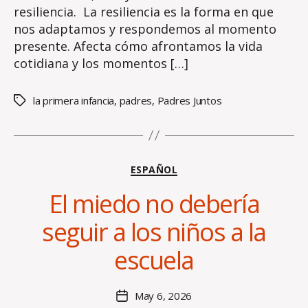
resiliencia. La resiliencia es la forma en que
nos adaptamos y respondemos al momento
presente. Afecta cómo afrontamos la vida
cotidiana y los momentos […]
la primera infancia
,
padres
,
Padres Juntos
Tags
Categories
ESPAÑOL
El miedo no debería
B
seguir a los niños a la
y
H
escuela
al
e
y
Post
May 6, 2026
Post
B
author