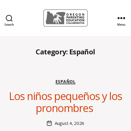
Search
Menu
Oregon
Parenting
Education
Collaborative
Category:
Español
Blog
Categories
ESPAÑOL
B
Los niños pequeños y los
y
H
pronombres
al
e
y
Post
August 4, 2026
Post
B
author
date