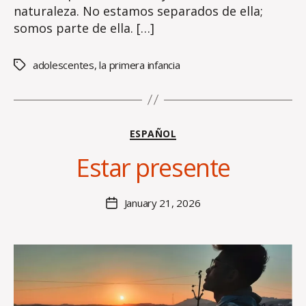
naturaleza. No estamos separados de ella;
somos parte de ella. […]
adolescentes
,
la primera infancia
Tags
B
y
Categories
ESPAÑOL
L
i
Estar presente
n
s
e
Post
January 21, 2026
Post
S
author
date
u
lli
v
a
n