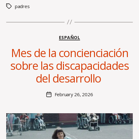
padres
Tags
Categories
ESPAÑOL
Mes de la concienciación
B
sobre las discapacidades
y
H
del desarrollo
al
e
y
Post
February 26, 2026
Post
B
author
date
o
s
s
e