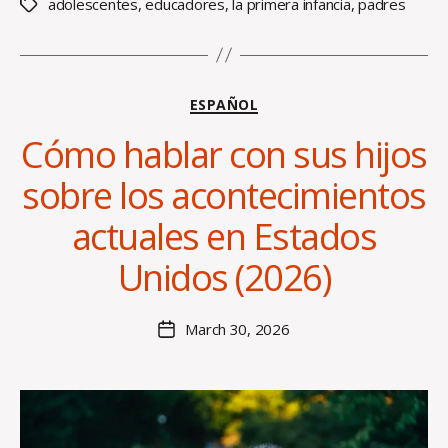
adolescentes
,
educadores
,
la primera infancia
,
padres
Tags
Categories
ESPAÑOL
Cómo hablar con sus hijos
sobre los acontecimientos
B
actuales en Estados
y
H
Unidos (2026)
al
e
y
Post
March 30, 2026
Post
B
author
date
o
s
s
e