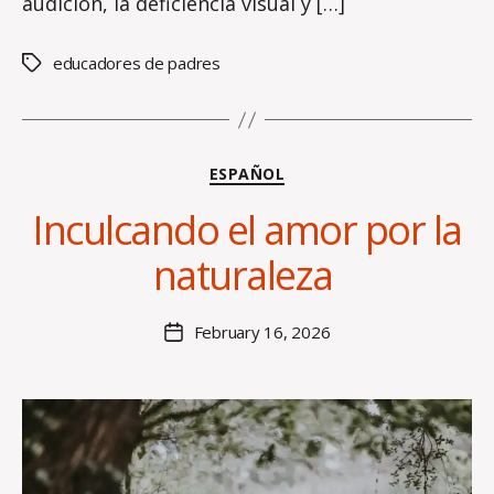
audición, la deficiencia visual y […]
educadores de padres
Tags
Categories
ESPAÑOL
B
Inculcando el amor por la
y
H
naturaleza
al
e
y
Post
February 16, 2026
Post
B
author
date
o
s
s
e