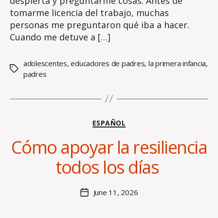
despierta y preguntarme cosas. Antes de
tomarme licencia del trabajo, muchas
personas me preguntaron qué iba a hacer.
Cuando me detuve a […]
adolescentes
,
educadores de padres
,
la primera infancia
,
Tags
padres
Categories
ESPAÑOL
B
Cómo apoyar la resiliencia
y
H
todos los días
al
e
y
Post
June 11, 2026
Post
B
author
date
o