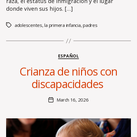
raza, el estatus de inmigración y el lugar
donde viven sus hijos. […]
adolescentes
,
la primera infancia
,
padres
Tags
Categories
ESPAÑOL
B
Crianza de niños con
y
H
discapacidades
al
e
y
Post
March 16, 2026
Post
B
author
date
o
s
s
e