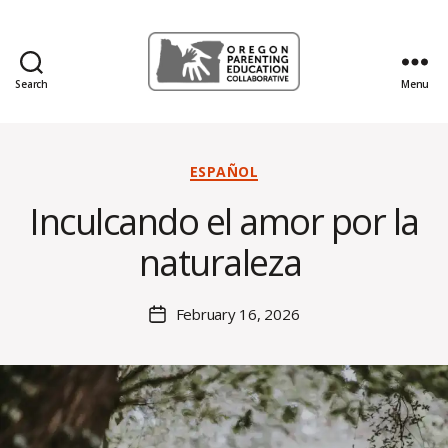
Search
Menu
Oregon
Parenting
Education
Collaborative
Categories
ESPAÑOL
Blog
B
Inculcando el amor por la
y
H
naturaleza
al
e
y
Post
February 16, 2026
Post
B
author
date
o
s
s
e