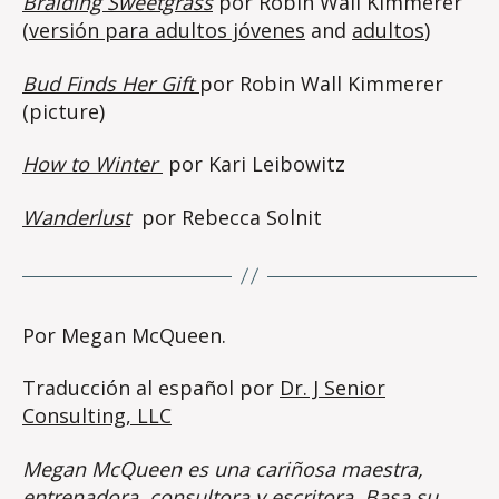
Braiding Sweetgrass
por Robin Wall Kimmerer
(
versión para adultos jóvenes
and
adultos
)
Bud Finds Her Gift
por Robin Wall Kimmerer
(picture)
How to Winter
por Kari Leibowitz
Wanderlust
por Rebecca Solnit
Por Megan McQueen.
Traducción al español por
Dr. J Senior
Consulting, LLC
Megan McQueen es una cariñosa maestra,
entrenadora, consultora y escritora. Basa su