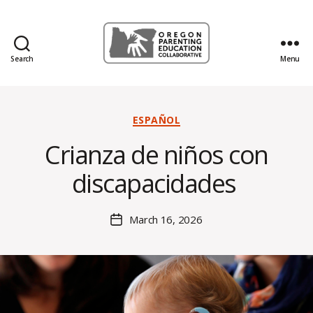
Search
Menu
Oregon
Parenting
Education
Collaborative
Categories
ESPAÑOL
Blog
B
Crianza de niños con
y
H
discapacidades
al
e
y
Post
March 16, 2026
Post
B
author
date
o
s
s
e