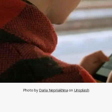
Photo by
Daria Nepriakhina
on
Unsplash