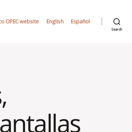
to OPEC website
English
Español
Search
,
antallas