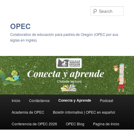
Skip
to
Sear
primary
content
OPEC
Colaborativo de educación para padres de Oregon (OPEC por sus
siglas en inglés)
Main
Conecta y Aprende
Inicio
Contáctanos
Podcast
menu
Academia de OPEC
Boletín informativo | OPEC en español
Conferencia de OPEC 2026
OPEC Blog
Pagina de Inicio