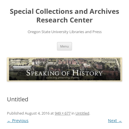
Skip
to
Special Collections and Archives
content
Research Center
Oregon State University Libraries and Press
Menu
Untitled
Published
August 4, 2016
at
949 × 677
in
Untitled
.
← Previous
Next →